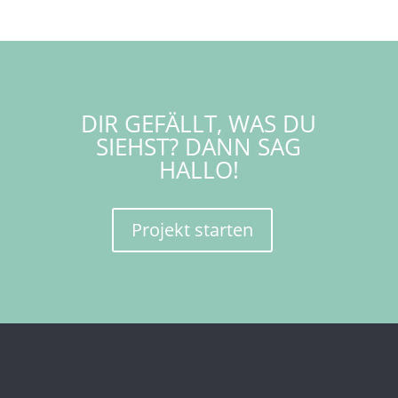
DIR GEFÄLLT, WAS DU
SIEHST? DANN SAG
HALLO!
Projekt starten