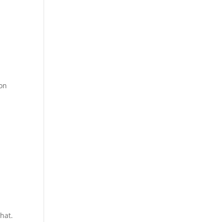
von
hat.